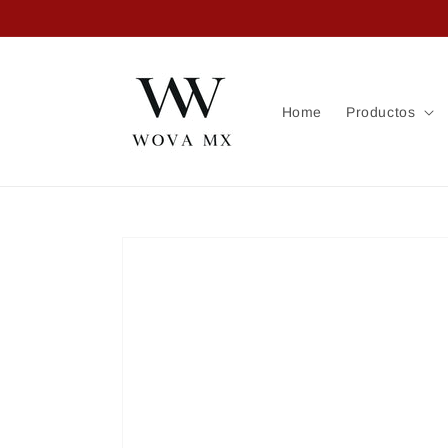
Ir
directamente
al contenido
Home
Productos
Ir
directamente
a la
información
del producto