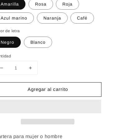
Amarilla
Rosa
Roja
Azul marino
Naranja
Café
or de letra
Negro
Blanco
ntidad
Reducir
Aumentar
cantidad
cantidad
para
para
Agregar al carrito
CARTERA
CARTERA
EMMA
EMMA
rtera para mujer o hombre