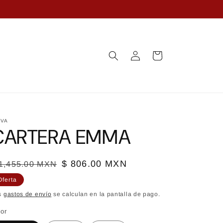
Iniciar
Carrito
sesión
VA
CARTERA EMMA
recio
recio
$ 806.00 MXN
 1,455.00 MXN
bitual
e
Oferta
erta
s
gastos de envío
se calculan en la pantalla de pago.
lor