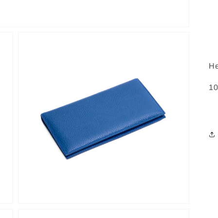
He
10
Abrir
elemento