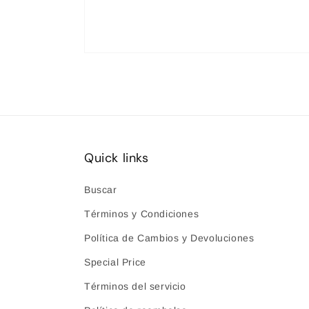
Abrir
elemento
multimedia
8
en
una
ventana
modal
Quick links
Buscar
Términos y Condiciones
Política de Cambios y Devoluciones
Special Price
Términos del servicio