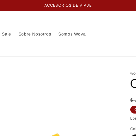
ACCESORIOS DE VIAJE
Sale
Sobre Nosotros
Somos Wova
WO
P
P
$
ha
d
of
Lo
Co