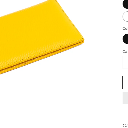
Col
Ca
Ca